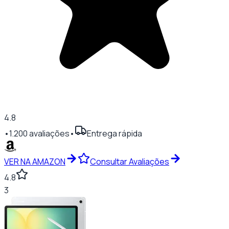
4.8
•
1.200
avaliações
•
Entrega rápida
VER NA AMAZON
Consultar Avaliações
4.8
3