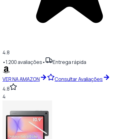
4.8
•
1.200
avaliações
•
Entrega rápida
VER NA AMAZON
Consultar Avaliações
4.8
4