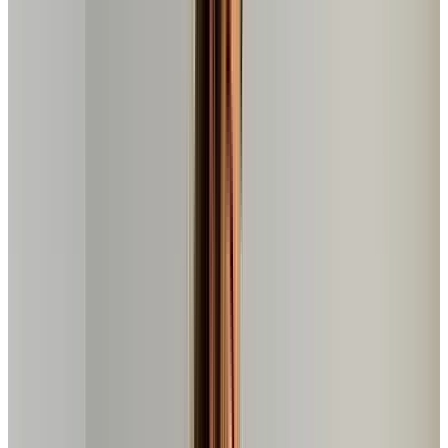
Nesta avaliação de
spinning bike speed
, o
Bicicleta
Ergométrica Spinning
é o destaque, com avaliação de
4.5
estrelas
e mais de
563
avaliações
. Analisamos
10
opções
e este produto se destaca pela
excelente qualidade
,
confiabilidade e satisfação dos usuários.