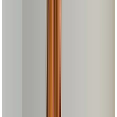
1093
💡
Vídeo independente:
Este review foi criado por
Leonel
Passos
e não está afiliado ao nosso site. Recomendamos
assistir para uma análise mais completa do produto.
⚠️
Atenção:
Verifique se o modelo mostrado no vídeo é
exatamente o mesmo que você pretende adquirir, pois
podem haver diferenças entre versões, cores ou
especificações técnicas.