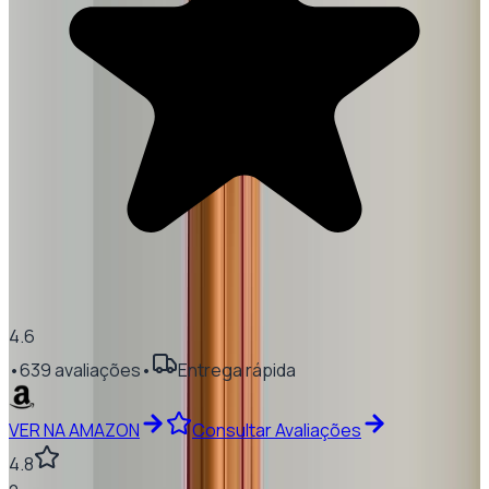
4.6
•
639
avaliações
•
Entrega rápida
VER NA AMAZON
Consultar Avaliações
4.8