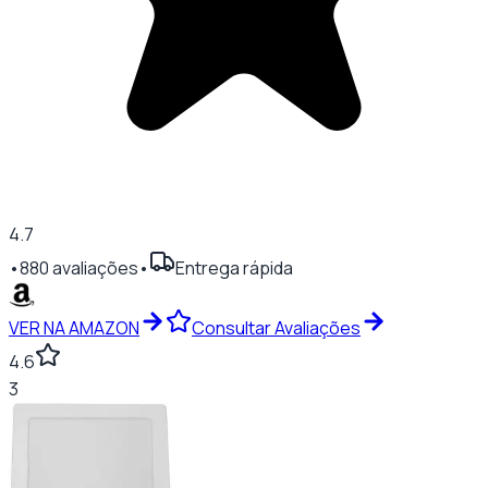
4.7
•
880
avaliações
•
Entrega rápida
VER NA AMAZON
Consultar Avaliações
4.6
3