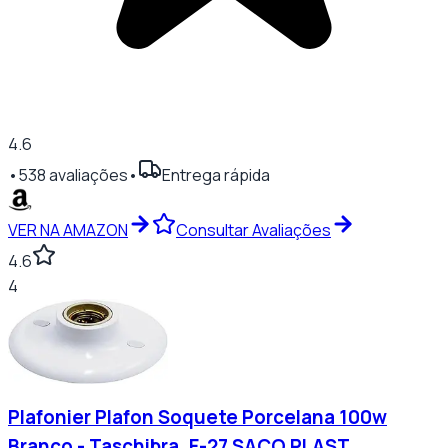
4.6
•
538
avaliações
•
Entrega rápida
VER NA AMAZON
Consultar Avaliações
4.6
4
Plafonier Plafon Soquete Porcelana 100w
Branco - Taschibra, E-27 SACO PLAST