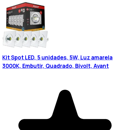
Kit Spot LED, 5 unidades, 5W, Luz amarela
3000K, Embutir, Quadrado, Bivolt, Avant