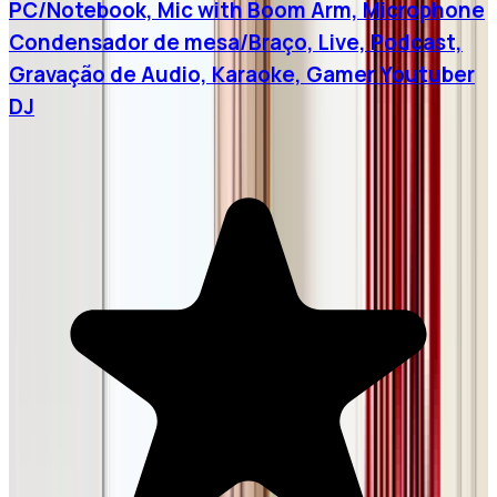
PC/Notebook, Mic with Boom Arm, Microphone
Condensador de mesa/Braço, Live, Podcast,
Gravação de Audio, Karaoke, Gamer Youtuber
DJ