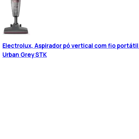
Electrolux, Aspirador pó vertical com fio portá
Urban Grey STK